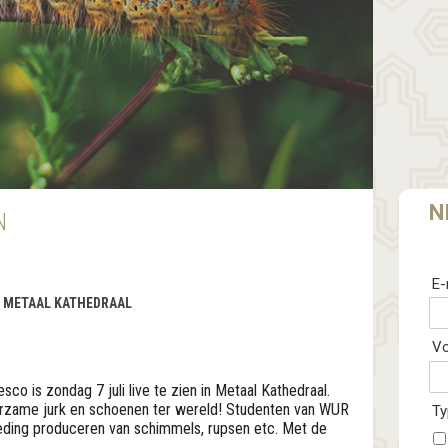
N
N
E-
 | METAAL KATHEDRAAL
V
co is zondag 7 juli live te zien in Metaal Kathedraal.
rzame jurk en schoenen ter wereld! Studenten van WUR
Ty
leding produceren van schimmels, rupsen etc. Met de