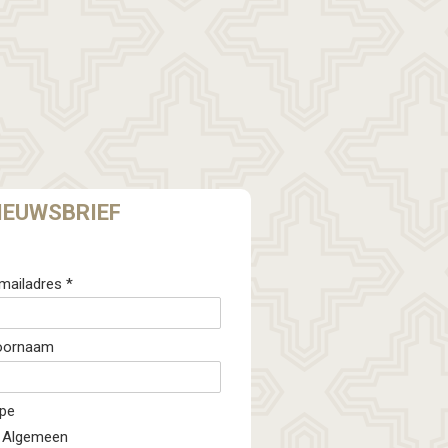
IEUWSBRIEF
mailadres *
oornaam
pe
Algemeen