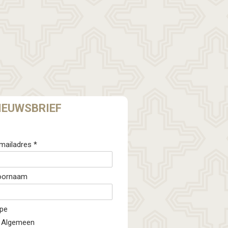
IEUWSBRIEF
mailadres *
oornaam
pe
Algemeen