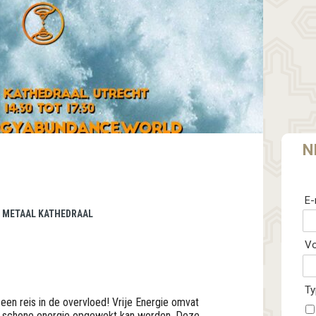
N
E-
 | METAAL KATHEDRAAL
V
Ty
n reis in de overvloed! Vrije Energie omvat
jd schone energie opgewekt kan worden. Deze