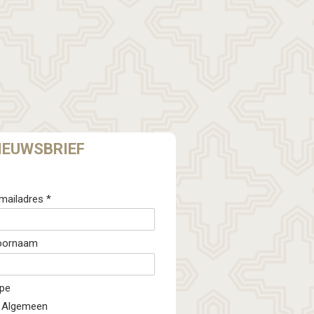
IEUWSBRIEF
mailadres *
oornaam
pe
Algemeen