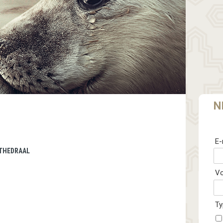
N
E-
ATHEDRAAL
V
Ty