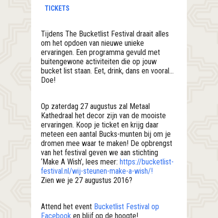
TICKETS
Tijdens The Bucketlist Festival draait alles
om het opdoen van nieuwe unieke
ervaringen. Een programma gevuld met
buitengewone activiteiten die op jouw
bucket list staan. Eet, drink, dans en vooral…
Doe!
Op zaterdag 27 augustus zal Metaal
Kathedraal het decor zijn van de mooiste
ervaringen. Koop je ticket en krijg daar
meteen een aantal Bucks-munten bij om je
dromen mee waar te maken! De opbrengst
van het festival geven we aan stichting
‘Make A Wish’, lees meer:
https://bucketlist-
festival.nl/wij-steunen-make-a-wish/!
Zien we je 27 augustus 2016?
Attend het event
Bucketlist Festival op
Facebook
en blijf op de hoogte!