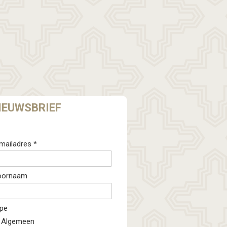
IEUWSBRIEF
mailadres *
oornaam
pe
Algemeen