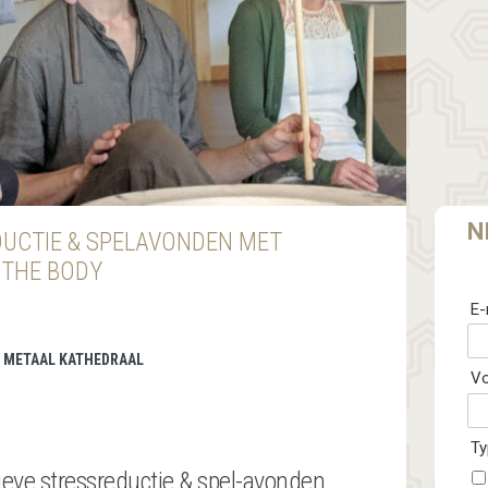
N
DUCTIE & SPELAVONDEN MET
THE BODY
E-
 | METAAL KATHEDRAAL
V
Ty
eve stressreductie & spel-avonden