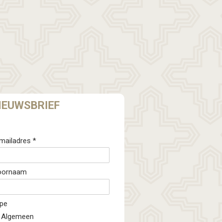
IEUWSBRIEF
mailadres *
oornaam
pe
Algemeen