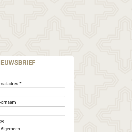
IEUWSBRIEF
mailadres *
oornaam
pe
Algemeen